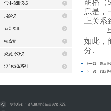
胡格（S
气体检测仪器
息是，
消解仪
上关系
石英器皿
与会
如此，
电热套
分。
漩涡混匀仪
上一篇：
隆重推
混匀振荡系列
下一篇：
我国将
版权所有：金坛区白塔金昌实验仪器厂