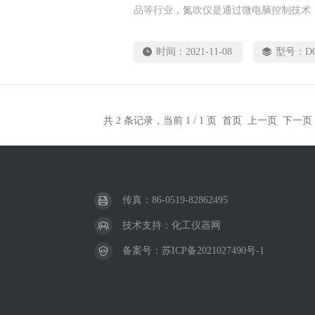
品等行业，氮吹仪是通过微电脑控制技术
热介质，加热速度快，达到控温更加准确
时间：
2021-11-08
型号：
D
共 2 条记录，当前 1 / 1 页 首页 上一页 下一
传真：86-0519-82862495
技术支持：
化工仪器网
备案号：
苏ICP备2021027490号-1