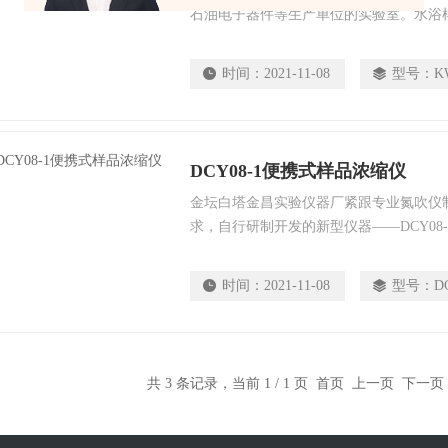
石油电子器件等生产单位的实验室。水浴
干功能于一体，具有省时、操作简便、容
前处理的*仪器之一。
时间：
2021-11-08
型号：
K
DCY08-1便携式样品浓缩仪
金坛白塔金昌实验仪器厂紧跟专业氮吹仪
求，自行研制开发的新型仪器——DCY08
备专业氮吹仪的技术性能，将气体快速、
面，实现大量样品的现场快速浓缩，又将
时间：
2021-11-08
型号：
D
内，使其方便携带，适用于现场检测使用
共 3 条记录，当前 1 / 1 页 首页 上一页 下一