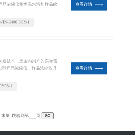
样品浓缩仪集恒温水浴和样品吹
查看详情
易控制等特性，是实验室中样品
WIN-6400 SCY-1
制造技术，应国内用户的实际需
-1型样品浓缩仪。样品浓缩仪具
查看详情
连续、可控地吹到加热样品表
各组成部件组合到同一个箱体
CY08-1
。
页 末页 跳转到第
页