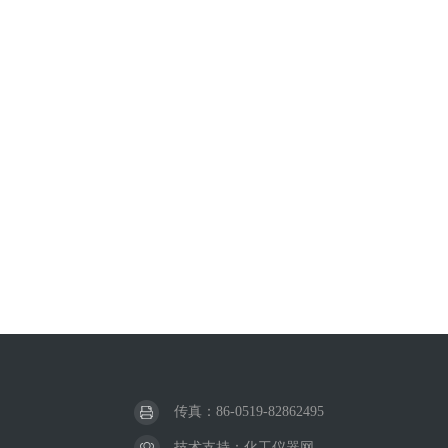
传真：86-0519-82862495
技术支持：
化工仪器网