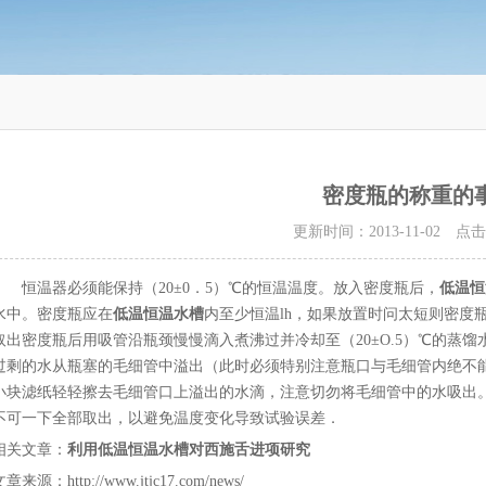
密度瓶的称重的
更新时间：2013-11-02 点
恒温器必须能保持（20±0．5）℃的恒温温度。放入密度瓶后，
低温恒
水中。密度瓶应在
低温恒温水槽
内至少恒温lh，如果放置时问太短则密度
密度瓶后用吸管沿瓶颈慢慢滴入煮沸过并冷却至（20±O.5）℃的蒸馏
过剩的水从瓶塞的毛细管中溢出（此时必须特别注意瓶口与毛细管内绝不
小块滤纸轻轻擦去毛细管口上溢出的水滴，注意切勿将毛细管中的水吸出
不可一下全部取出，以避免温度变化导致试验误差．
相关文章：
利用低温恒温水槽对西施舌进项研究
章来源：http://www.jtjc17.com/news/