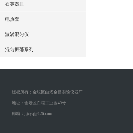
石英器皿
电热套
漩涡混匀仪
混匀振荡系列
版权所有：金坛区白塔金昌实验仪器厂
地址：金坛区白塔工业园40号
邮箱：jtjcyq@126.com