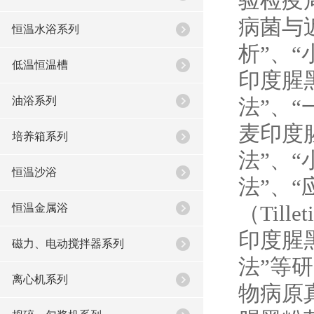
验检疫
病菌与
恒温水浴系列
析
”
、
“
低温恒温槽
印度腥
油浴系列
法
”
、
“
麦印度
培养箱系列
法
”
、
“
恒温沙浴
法
”
、
“
恒温金属浴
（
Tillet
印度腥
磁力、电动搅拌器系列
法
”
等研
离心机系列
物病原