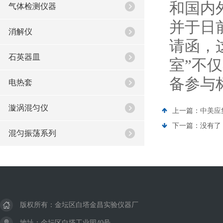
和国内
气体检测仪器
并于日
消解仪
请函，
石英器皿
室
”
不仅
备参与
电热套
漩涡混匀仪
上一篇：
中美应
下一篇：没有了
混匀振荡系列
版权所有：金坛区白塔金昌实验仪器厂
地址：金坛区白塔工业园40号