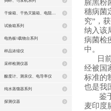
腥黑粉
捣碎、匀浆机系列
穗病菌
干燥箱、干热灭箘箱、电阻炉系列
究
”
，获
试验箱系列
纳入该
病菌检
电热板\\载物台系列
中。
样品浓缩仪
日前
采样检测仪器
经
被国
标准的
酸度计、测汞仪、电导率仪
也是我
纯水蒸馏器系列
鉴于
探测仪器
麦印度