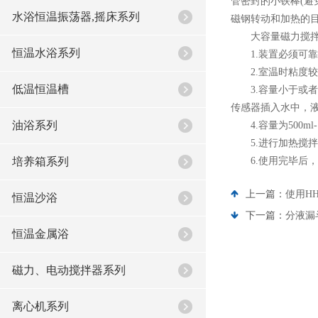
管密封的小铁棒(
水浴恒温振荡器,摇床系列
磁钢转动和加热的
大容量磁力搅拌
恒温水浴系列
1.装置必须可靠
2.室温时粘度较
低温恒温槽
3.容量小于或者等
传感器插入水中，
油浴系列
4.容量为500m
5.进行加热搅拌
培养箱系列
6.使用完毕后，需
上一篇：
使用H
恒温沙浴
下一篇：
分液漏
恒温金属浴
磁力、电动搅拌器系列
离心机系列