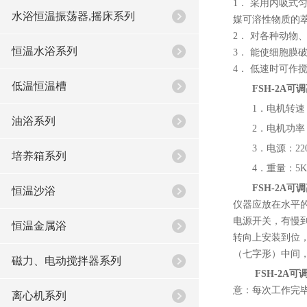
1． 采用内吸
水浴恒温振荡器,摇床系列
媒可溶性物质的
2． 对各种动物
恒温水浴系列
3． 能使细胞膜
4． 低速时可作
低温恒温槽
FSH-2A
1．电机转速：
油浴系列
2．电机功率
3．电源：220
培养箱系列
4．重量：5K
FSH-2A
恒温沙浴
仪器应放在水平
电源开关，有慢
恒温金属浴
转向上安装到位
（七字形）中间，
磁力、电动搅拌器系列
FSH-2A
意：每次工作完
离心机系列