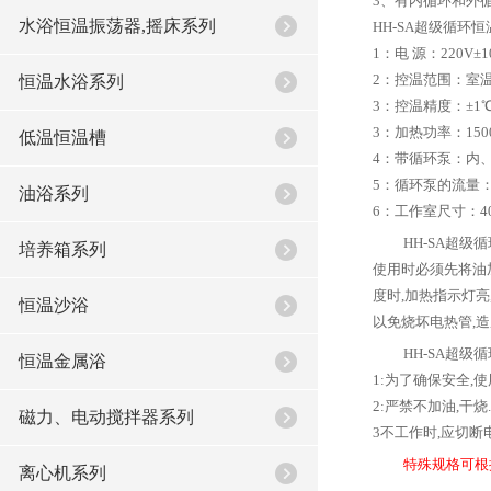
3、有内循环和外
水浴恒温振荡器,摇床系列
HH-SA超级循环
1：电 源：220V±10
2：控温范围：室温-
恒温水浴系列
3：控温精度：±1
3：加热功率：150
低温恒温槽
4：带循环泵：内
5：循环泵的流量：
油浴系列
6：工作室尺寸：400
HH-SA超级
培养箱系列
使用时必须先将油
度时,加热指示灯亮
恒温沙浴
以免烧坏电热管,造
HH-SA超级
恒温金属浴
1:为了确保安全,
2:严禁不加油,干烧.
磁力、电动搅拌器系列
3不工作时,应切断
特殊规格可根
离心机系列