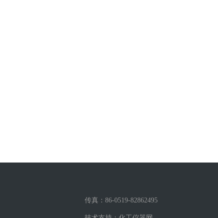
传真：86-0519-82862495
技术支持：
化工仪器网