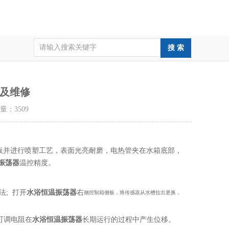
及维修
击量：
3509
板并进行喷塑工艺，表面光亮耐磨，电热管夹在水箱底部，
振荡器
温控精度。
; 打开
水浴恒温振荡器
右
侧控制箱侧板，将传感器从水槽拉出更换，
可调电阻在
水浴恒温振荡器
长期运行的过程中产生位移。