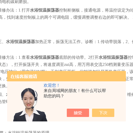
传动电机碳刷磨损。
维修办法：1.打开
水浴恒温振荡器
控制柜侧板，接通电源，将温控设定为
ui高，找到速度控制板上的两个可调电阻，缓慢调整调整右边的即可解决。
三、
水浴恒温振荡器
加热正常，振荡无法工作。诊断：1.传动带脱落，2、传
维修方法：1.查看
水浴恒温振荡器
底部的传动带。2打开
水浴恒温振荡器
控
状态），打开振荡开关，将速度调至zui高，用万用表交流250档测量变压
2V电压输出（用交流50V档）,无则变压器坏，此时切勿轻易更换变压器
象，变压器外观有烧焦现象），在排除以上情况，更换即可。12V电压正常
欢迎您！
更换。有则检查有无电压输出至电机（5-8V左右），有则电机坏.
来自局域网的朋友！有什么可以帮
四、
水浴恒温振荡器
振荡正常，仪表温度显示常温 诊断：加热管坏， 
助您的吗？
热管螺母拧下，更换加热管.
篇：
水浴恒温振荡器的原理