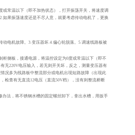
0度或常温以下（即不加热状态），打开振荡开关，将速度调
 2.如果振荡速度还是不尽人意，就要考虑传动电机了，更换
动电机故障。3.变压器坏.4.偏心轮脱落。5.调速线路板被
制柜侧板，接通电源，将温控设定为0度或常温以下（即不
器有无220V电压输入，若无则开关坏，反之，测量变压器有
，该情况多为线路板中整流部分或电机出现短路故障（出现此
，检查有无直流12电压（直流50V档），没有则整流桥断
维修办法，将不锈钢水槽的固定螺丝卸下，拿出水槽，用扳手