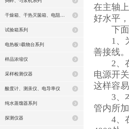
捣碎、匀浆机系列
在主轴上
干燥箱、干热灭箘箱、电阻炉系列
好水平，
下面为
试验箱系列
1、为
电热板\\载物台系列
善接线
样品浓缩仪
2、在
电源开
采样检测仪器
这样容
酸度计、测汞仪、电导率仪
3、本
纯水蒸馏器系列
管内所加
4、在使
探测仪器