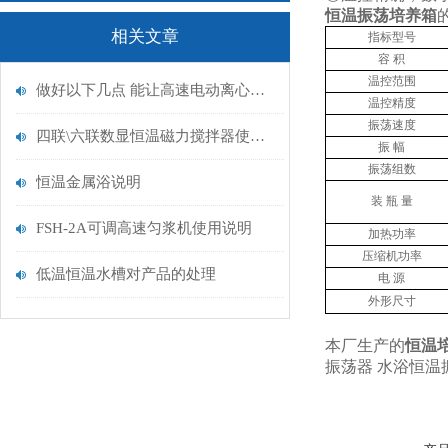
恒温振荡培养箱
相关文章
指标型号
容 积
温控范围
做好以下几点 能让高速电动离心机使用更平稳
温控精度
振荡速度
四联\六联数显恒温磁力搅拌器使用及维务
振 幅
振荡组数
恒温金属浴说明
装 瓶 量
FSH-2A可调高速匀浆机使用说明
加热功率
压缩机功率
低温恒温水槽对产品的处理
电 源
外形尺寸
本厂生产的
恒温
振荡器 水浴恒温