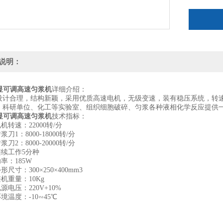
说明：
数显可调高速匀浆机
详细介绍：
设计合理，结构新颖，采用优质高速电机，无级变速，装有稳压系统，转
、科研单位、化工等实验室、组织细胞破碎、匀浆各种液相化学反应提供一
数显可调高速匀浆机
技术指标：
电机转速：22000转/分
浆刀1：8000-18000转/分
浆刀2：8000-20000转/分
连续工作5分种
功率：185W
形尺寸：300×250×400mm3
整机重量：10Kg
电源电压：220V+10%
环境温度：-10∽45℃