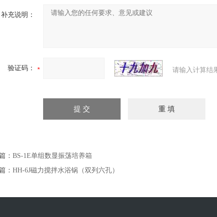
补充说明：
验证码：
请输入计算结
篇：
BS-1E单组数显振荡培养箱
篇：
HH-6J磁力搅拌水浴锅（双列六孔）