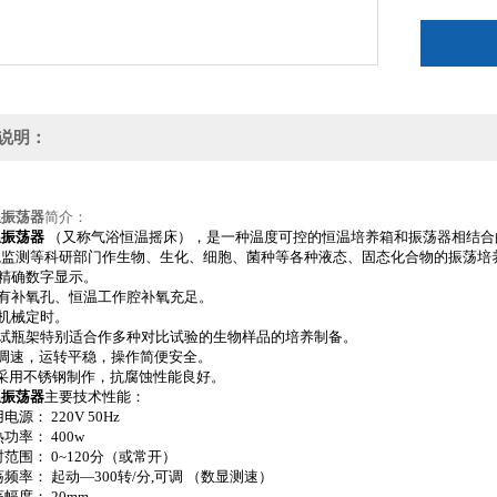
说明：
温振荡器
简介
：
温振荡器
（又称气浴恒温摇床），是一种温度可控的恒温培养箱和振荡器相结合
境监测等科研部门作生物、生化、细胞、菌种等各种液态、固态化合物的振荡培
精确数字显示。
设有补氧孔、恒温工作腔补氧充足。
机械定时。
簧试瓶架特别适合作多种对比试验的生物样品的培养制备。
调速，运转平稳，操作简便安全。
采用不锈钢制作，抗腐蚀性能良好。
温振荡器
主要技术性能：
电源： 220V 50Hz
功率： 400w
时范围： 0~120分（或常开）
荡频率： 起动—300转/分,可调 （数显测速）
幅度： 20mm