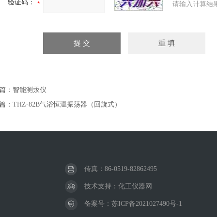
验证码：
请输入计算结
篇：
智能测汞仪
篇：
THZ-82B气浴恒温振荡器（回旋式）
传真：86-0519-82862495
技术支持：
化工仪器网
备案号：
苏ICP备2021027490号-1