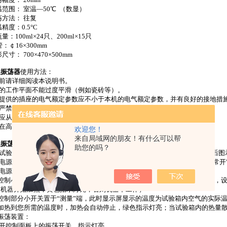
温范围： 室温—50℃ （数显）
荡方法： 往复
精度：0.5°C
量：100ml×24只、200ml×15只
16×300mm
尺寸： 700×470×500mm
温振荡器
使用方法：
用前请详细阅读本说明书。
器的工作平面不能过度平滑（例如瓷砖等）。
户提供的插座的电气额定参数应不小于本机的电气额定参数，并有良好的接地措
机严禁在阳光直射的环境中使用。
速应从低速向高速慢慢起动。
器在高速振荡时可能会有一定的移位，因此在使用时应有人看管。
欢迎您！
来自局域网的朋友！有什么可以帮
温振荡器
使用说明
助您的吗？
入试验瓶，并保持平衡，如是双功能机型，设定振荡方式。（详细设定见zui后图
通电源，根据机器表面刻度设定定时时间，如需长时间工作，将定时器调至“常开
开电源开关，设定恒温温度：
控制小开关置于“设定”段，此时显示屏显示的温度为设定的温度，调节旋钮，
时机器开始加热，黄色指示灯亮，否则机器不工作）
控制部分小开关置于“测量”端，此时显示屏显示的温度为试验箱内空气的实际
当加热到您所需的温度时，加热会自动停止，绿色指示灯亮；当试验箱内的热量
振荡装置：
打开控制面板上的振荡开关，指示灯亮。