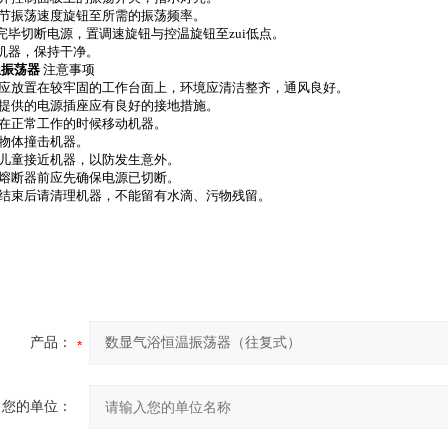
调节振荡速度旋钮至所需的振荡频率。
完毕切断电源，置调速旋钮与控温旋钮至zui低点。
机器，保持干净。
温振荡器
注意事项
具应放置在较牢固的工作台面上，环境应清洁整齐，通风良好。
户提供的电源插座应有良好的接地措施。
禁在正常工作的时候移动机器。
禁物体撞击机器。
禁儿童接近机器，以防发生意外。
换熔断器前应先确保电源已切断。
用结束后请清理机器，不能留有水滴、污物残留。
产品：
您的单位：