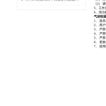
（2） 
5、工作
6、清洁
气浴恒
1、 器
2、 用
3、 严
4、 严
5、 严
6、 更
7、 使