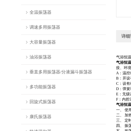
全温振荡器
调速多用振荡器
详细
大容量振荡器
油浴振荡器
气浴恒
气浴恒
疫、环
垂直多用振荡器/分液漏斗振荡器
A：温控
B：开
C：设有
多功能振荡器
D：弹
E：无级
F：内腔
回旋式振荡器
气浴恒
一、 使用
二、 加热
康氏振荡器
三、 定
四、 振
五、 振荡