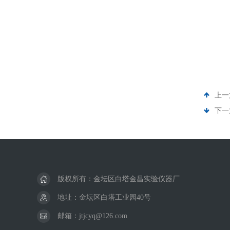
上一
下一
版权所有：金坛区白塔金昌实验仪器厂
地址：金坛区白塔工业园40号
邮箱：jtjcyq@126.com