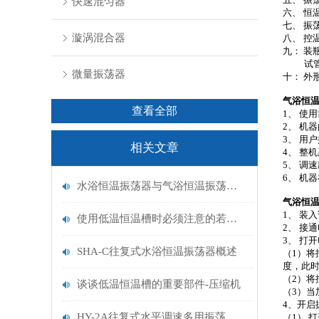
快速混匀器
六、 恒
七、 振
漩涡混合器
八、 控温
九： 装瓶
试管：￠
微量振荡器
十： 外形
气浴恒
查看全部
1、 使
2、 机
3、 用
相关文章
4、 整
5、 调
6、 机
水浴恒温振荡器与气浴恒温振荡器的区别
气浴恒
1、 装
使用低温恒温槽时必须注意的若干问题
2、 接
3、 打
SHA-C往复式水浴恒温振荡器概述
（1）将
度，此
（2）将
谈谈低温恒温槽的重要部件-压缩机
（3）
4、开启
HY-2A往复式水平调速多用振荡器使用说明书
（1） 