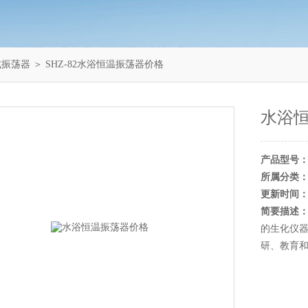
式振荡器
＞ SHZ-82水浴恒温振荡器价格
水浴
产品型号
所属分类
更新时间
简要描述
的生化仪
研、教育和