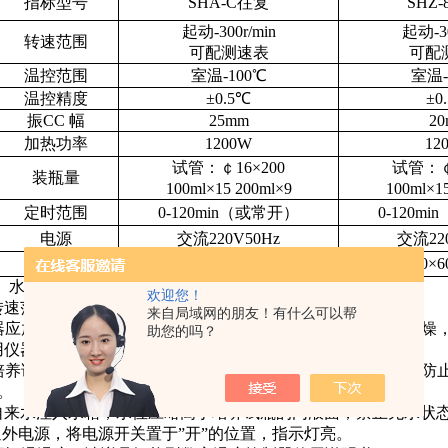
指标型号
SHA-C往复
SHZ
起动
-300r/min
起动
-3
转速范围
可配测速表
可配
温控范围
室温
-100
℃
室温
温控精度
±0.5℃
±0
振
CC
幅
25mm
2
加热功率
1200W
12
试管：￠
16×200
试管：
装
瓶
量
100ml×15 200ml×9
100ml×1
定时范围
0-120min
（
或常开
）
0-120min
电
源
交流
220V50Hz
交流
22
外形尺寸
700×600×400
700×6
、水浴恒温振荡器的使用说明：
欢迎您！
转速范围内中速使用，可延长仪器的使用寿命。
来自局域网的朋友！有什么可以帮
器应放置在较牢固的工作台上，环境应保持清洁整齐，通风干燥
助您的吗？
用仪器前，先将调速按钮置于zui
小位置，关”振荡开关”。
培养试瓶应注意以下几点：①均匀分布；②装液量不能偏少，防
。
自来水注入水箱，水位应略高于培养试瓶的内液面；禁止无水状
通外电源，将电源开关置于”开”的位置，指示灯亮。