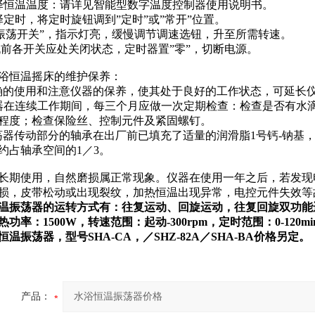
择恒温温度：请详见智能型数字温度控制器使用说明书。
择定时，将定时旋钮调到”定时”或”常开”位置。
“振荡开关”，指示灯亮，缓慢调节调速选钮，升至所需转速。
机前各开关应处关闭状态，定时器置”零”，切断电源。
浴恒温摇床的维护保养：
确的使用和注意仪器的保养，使其处于良好的工作状态，可延长
器在连续工作期间，每三个月应做一次定期检查：检查是否有水
程度；检查保险丝、控制元件及紧固螺钉。
荡器传动部分的轴承在出厂前已填充了适量的润滑脂1号钙-钠基
约占轴承空间的1／3。
长期使用，自然磨损属正常现象。仪器在使用一年之后，若发现
损，皮带松动或出现裂纹，加热恒温出现异常，电控元件失效等
温振荡器的运转方式有：往复运动、回旋运动，往复回旋双功能运
热功率：1500W，转速范围：起动-300rpm，定时范围：0-1
恒温振荡器，型号SHA-CA，／SHZ-82A／SHA-BA价格另定。
产品：