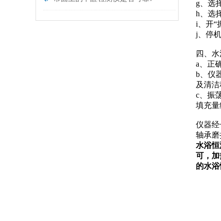
g、选
h、选
i、开
j、停
四、水
a、正
b、仪
及清洁
c、振
填充量
仪器经
轴承磨
水浴恒
可，加
的水浴