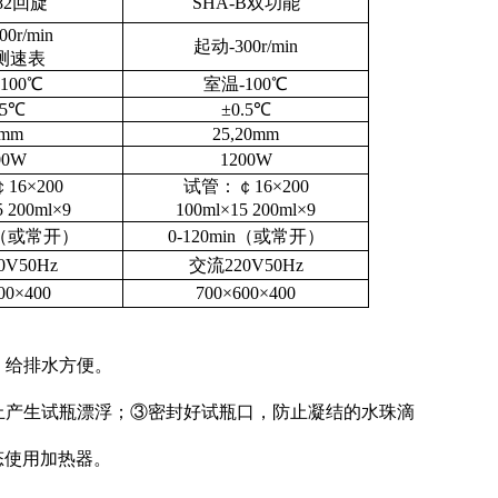
-82回旋
SHA-B双功能
00r/min
起动
-300r/min
测速表
-100
℃
室温
-100
℃
.5℃
±0.5℃
0mm
25,20mm
00W
1200W
￠
16×200
试管：￠
16×200
5 200ml×9
100ml×15 200ml×9
（
或常开
）
0-120min
（
或常开
）
0V50Hz
交流
220V50Hz
00×400
700×600×400
，给排水方便。
止产生试瓶漂浮；③密封好试瓶口，防止凝结的水珠滴
态使用加热器。