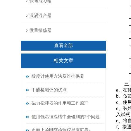
快速混匀器
漩涡混合器
微量振荡器
查看全部
相关文章
酸度计使用方法及维护保养
三
甲醛检测仪的优点
a、在
b、仪
c、使
磁力搅拌器的作用和工作原理
d、装
入试瓶
使用低温恒温槽中会碰到的2个问题
e、将
f、接
市面上的甲醛检测仪是否可靠?