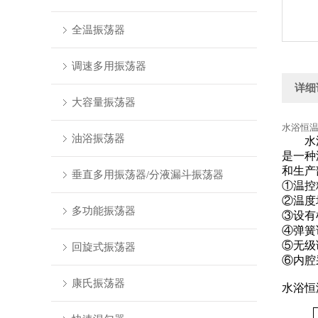
全温振荡器
调速多用振荡器
详细
大容量振荡器
水浴恒温
油浴振荡器
水
是一种
和生产
垂直多用振荡器/分液漏斗振荡器
①温控
②温度
多功能振荡器
③设有
④弹簧
⑤无级
回旋式振荡器
⑥内腔
康氏振荡器
水浴恒