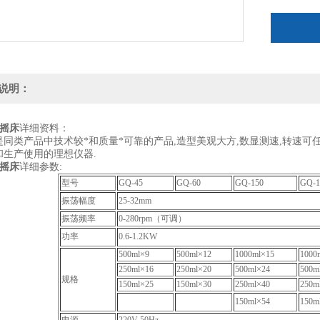
说明：
列摇床
详细资料：
是同类产品中技术较*和质量*可靠的产品,造型美观大方,数显测速,转速可
和生产使用的理想仪器.
列摇床
详细参数:
型号
GQ-45
GQ-
60
GQ-
150
GQ-
1
振荡幅度
25-32mm
振荡频率
0-280rpm（可调）
功率
0.6-1.2KW
500ml×9
500ml×12
1000ml×
15
1000
250ml×
16
250
ml×20
500ml×
24
500m
规格
150
ml×25
150
ml×30
25
0ml×40
250m
15
0ml×54
150m