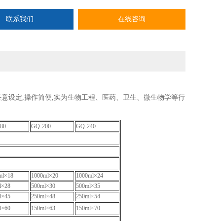
联系我们
在线咨询
任意设定,操作简便,实为生物工程、医药、卫生、微生物学等行
80
GQ-200
GQ-240
ml×
18
1000ml×
20
1000ml×
24
l×
28
500ml×
30
500ml×
35
l×
45
250ml×
48
250ml×54
l×
60
150ml×
63
150ml×70