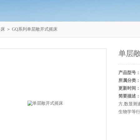
摇床
＞ GQ系列单层敞开式摇床
单层
产品型号
所属分类
更新时间
简要描述
方,数显测
生物学等行