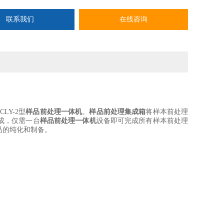
联系我们
在线咨询
JCLY-2型
样品前处理一体机
。
样品前处理集成箱
将样本前处理
成，仅需一台
样品前处理一体机
设备即可完成所有样本前处理
品的纯化和制备。