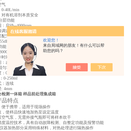
空气
-40L/min
：对有机溶剂本质安全
心分层功能
：启动--
4
000rpm
极调速
57101520ml*6
欢迎您！
55dB
来自局域网的朋友！有什么可以帮
质功能
助您的吗？
8000-22000
rpm
/分
时间：≤30秒
：≧2min
荡混匀功能
度：
0-30
00转/分
：
0-250ml
式：连续
: 4mm
全检测一体箱
样品前处理集成箱
产品特点
、便于携带，适用于现场操作
速，使样品快速地加热至设定温度
置空气泵，无需外接气瓶即可将样本吹干
精度温控技术，具有自动故障检测、自整定功能及报警功能
仪器加热部分采用特殊材料，对热处理进行隔热操作