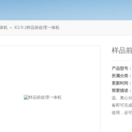
体机
＞ JCLY-2样品前处理一体机
样品
产品型号
所属分类
更新时间
简要描述
温、离心
备即可完
使用，还