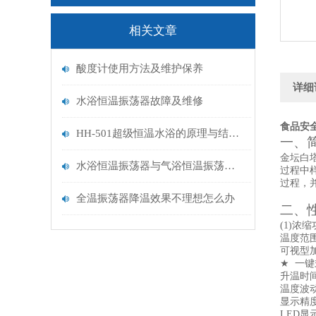
相关文章
酸度计使用方法及维护保养
详细
水浴恒温振荡器故障及维修
食品安
HH-501超级恒温水浴的原理与结构组成
一、
金坛白
水浴恒温振荡器与气浴恒温振荡器的区别
过程中
过程，
全温振荡器降温效果不理想怎么办
二、
(1)浓
温度范
可视型加
★
一键
升温时间
温度波
显示精度
LED显