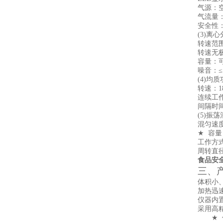
气源：
气流量：0
安全性
(3)离
转速范围
转速无
容量：可配
噪音：≤
(4)均
转速：
1
连续工作
间隔时间
(5)振
混匀速
★
容量
工作方
周转直径
食品安
三、
体积小
加热迅
仪器内
采用高
★