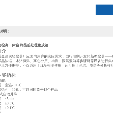
说明：
全检测一体箱
样品前处理集成箱
简介
塔金昌实验仪器厂应国内用户的实际需求，自行研制开发的新型仪器——
样品浓缩、水浴恒温、离心分层、均质、振荡混匀等步骤所需设备进行集
并且方便携带，不仅适用于现场检测使用，还可用于色谱、质谱等分析样
性能指标
缩功能
围：室温
-105℃
热孔：12孔，可以同时吹干12个样品
式自动升降
：≤5min
动：±
0.3℃
：±0.1℃
示