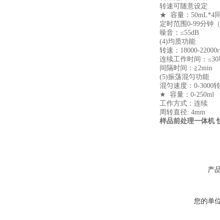
转速可随意设定
★
容量：50mL*4同时
定时范围0-99分钟
噪音：≤55dB
(4)均质功能
转速：
18000-22000
连续工作时间：≤30
间隔时间：≧2min
(5)振荡混匀功能
混匀速度：
0-30
00
★
容量：
0-250ml
工作方式：连续
周转直径: 4mm
样品前处理一体机
产
您的单