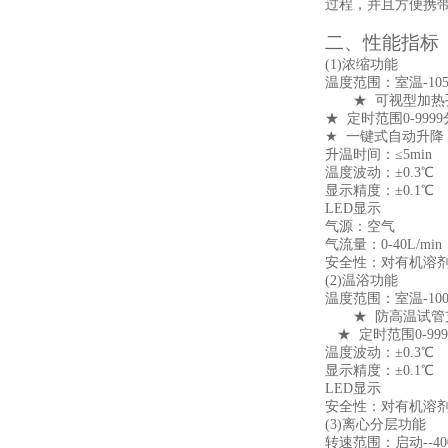
过程，并且方便携
二、性能指标
(1)浓缩功能
温度范围：室温
-10
★
可视型加热孔
★
定时范围0-999
★
一键式自动升降
升温时间：≤5min
温度波动：±
0.3℃
显示精度：±0.1℃
LED显示
气源：空气
气流量：0-40L/min
安全性：对有机溶
(2)温浴功能
温度范围：室温
-10
★
防高温试管支
★
定时范围0-99
温度波动：±
0.3℃
显示精度：±0.1℃
LED显示
安全性：对有机溶
(3)离心分层功能
转速范围：启动--
4
0