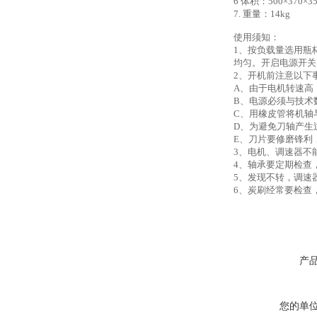
6 体积：500×370×3
7. 重量：14kg
使用须知：
1、按负载量选用瓶
均匀。开启电源开关
2、开机前注意以下
A、由于电机转速高
B、电源必须与技术
C、用橡皮管将机轴
D、为避免刀轴产生
E、刀片要修磨锋利
3、电机、调速器不
4、轴承要定期检查
5、发现不转，调速
6、炭刷经常要检查
产
您的单