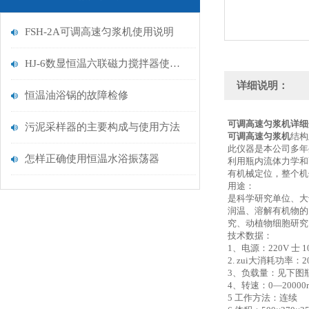
FSH-2A可调高速匀浆机使用说明
HJ-6数显恒温六联磁力搅拌器使用说明书
详细说明：
恒温油浴锅的故障检修
可调高速匀浆机详
污泥采样器的主要构成与使用方法
可调高速匀浆机
结构
此仪器是本公司多年生
怎样正确使用恒温水浴振荡器
利用瓶内流体力学和
有机械定位，整个机
用途：
是科学研究单位、大
润温、溶解有机物的
究、动植物细胞研究
技术数据：
1、电源：220V 士 1
2. zui大消耗功率：2
3、负载量：见下图
4、转速：0—2000
5 工作方法：连续