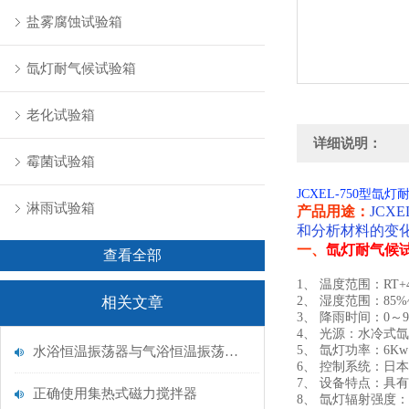
盐雾腐蚀试验箱
氙灯耐气候试验箱
老化试验箱
详细说明：
霉菌试验箱
JCXEL-750型氙
淋雨试验箱
产品用途：
JCX
和分析材料的变
一、
氙灯耐气候
查看全部
1、 温度范围：RT+
相关文章
2、 湿度范围：85%~
3、 降雨时间：0～
4、 光源：水冷式
5、 氙灯功率：6Kw
水浴恒温振荡器与气浴恒温振荡器的区别
6、 控制系统：日
7、 设备特点：具
正确使用集热式磁力搅拌器
8、 氙灯辐射强度：1.