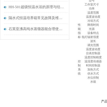
型号
工作室尺寸
HH-501超级恒温水浴的原理与结构组成
功率
温度范围
温度波动度
隔水式恒温培养箱常见故障及维修方法
冷却方式
性
降雨时间
石英亚沸高纯水蒸馏器能合理使用能源
能
光源
指
设备特点
标
氙灯辐射强度
波长
调光范围
温度波动度
仪表控制器
温度控制精度
控
温湿度传感器
制
时间控制器
系
加热方式
统
供水方式
水位控制
水箱
产