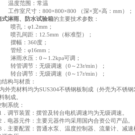
．
温度范围：常温
．
工作室尺寸：
800
×
800
×
800
（
深
×
宽
×
高：mm）；
箱式淋雨、防水试验箱
的主要技术参数：
．
喷孔：
φ
1.2
mm
；
．
喷孔间距：12.5mm（标准型）；
．
摆幅：
360
度；
．
管经：
φ
16mm
；
．
淋雨水压：
0
～
1.2kpa
可调；
．
转管调节：无级调速（0～23r/min）；
．
转台调节：无级调速（0～17r/min）；
的结构与材质：
内外壳材料均为SUS304不锈钢板制成（外壳为不锈
料制成。
控制系统：
1
．调节装置：摆管及转台电机调速均为无级调速。
2
．电器元件：主要元器件均采用国内合资公司产品。
3
．主要配置：普通水泵、温度控制器、流量计、
减速