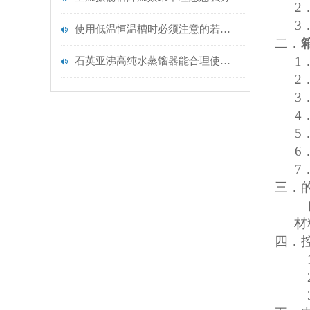
2
3
使用低温恒温槽时必须注意的若干问题
二．
1
石英亚沸高纯水蒸馏器能合理使用能源
2
3
4
5
6
7
三．
材
四．