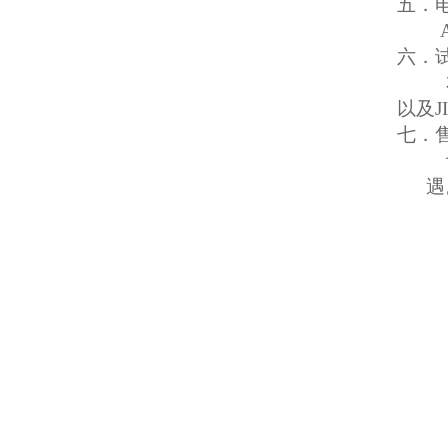
五．
A
六．
以及J
七．
遇