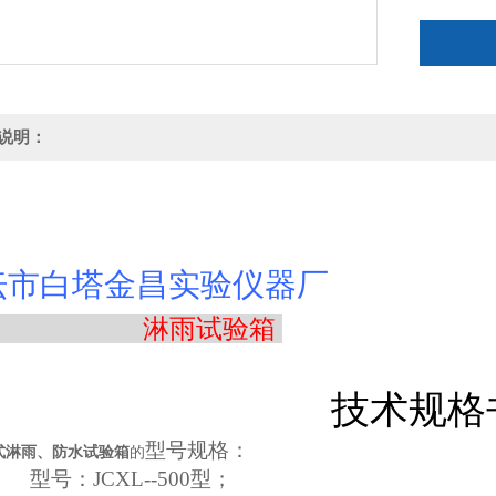
说明：
坛市白塔金昌实验仪器厂
淋
雨
试
验
箱
技
术
规
格
型号规格：
式淋雨、防水试验箱
的
．
型号：
JCXL--500
型；