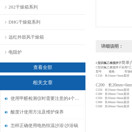
202干燥箱系列
DHG干燥箱系列
远红外鼓风干燥箱
详细说明：
电阻炉
简单
C型四氟乙烯搅拌子
查看全部
C型四氟乙烯搅拌子采用*
型号 规格 市场价
C150 长15mm×5mm直径
相关文章
C200 长20mm×6
C250 长25mm×6mm直径
C300 长30mm×7mm直径
使用甲醛检测仪时需要注意的4个事项
C350 长35mm×8mm直径
C400 长40mm×8mm直径 
C500 长50mm×9mm直径 
酸度计使用方法及维护保养
怎样正确使用电热恒温沙浴\沙浴锅