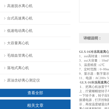
高速脱水离心机
台式高速离心机
低速电动离心机
详细说明：
大容量离心机
GLX-16冷冻高速离
毛细血管离心机
1、zui高转速：16
3、zui大容量 ：10ml
5、温度精度: 
落地式离心机
7、定时范围：0~
9、显示器：数
11、电源：AC200v 50
原油含砂离心测定仪
GLX-16冷冻高速离
１、把离心机放置于
上，拧紧螺帽使转子
查看全部
一下转子体，转子应
接通电源，打开控制
示，再按温度键退出即
相关文章
离心转速和时间，按