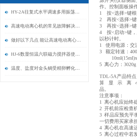
源开关(仪器侧
作。控制面板操
HY-2A往复式水平调速多用振荡器使用说明书
1
按
<
选择
>
键根
2
再按
<
选择
>
键
3
再按
<
选择
>
键
高速电动离心机的常见故障解决方法及运行时注意事项介绍
4
按
<
启动
>
键，
以秒计时。
做好以下几点 能让高速电动离心机使用更平稳
1
使用电源：交
3
额定转速：
4
0
HJ-6数显恒温六联磁力搅拌器使用说明书
10
mI
(15
mI
)
5
离心力：
3020
温度、盐度对金头鲷受精卵孵化率影响的研究
TDL-5A
产品特点
算显示离
品。
注意事项：
1
离心机应始终
2
开机前应检查
3
样品应预先平
一切费用买家承
4
离心机在高速
5
离心过程中若