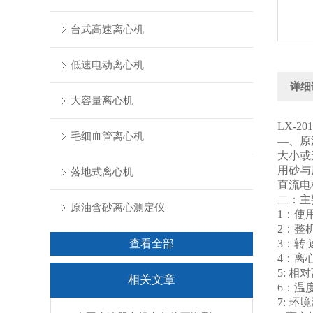
台式高速离心机
低速电动离心机
详细
大容量离心机
LX-
毛细血管离心机
—、原
大小或
用砂与
落地式离心机
直流电
二：主
原油含砂离心测定仪
1：使用
2：整机
查看全部
3：转 速
4：离心管
5: 相
相关文章
6：温度
7: 环境