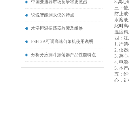
8.离
中国变速器市场竞争将更激烈
三：使
防止玻
说说智能测汞仪的特点
水溶液
此时离
水浴恒温振荡器故障及维修
温度精
四：注
FSH-2A可调高速匀浆机使用说明
1. 
2. 
分析分液漏斗振荡器产品性能特点
3. 
4. 
5. 
五：维
心，进