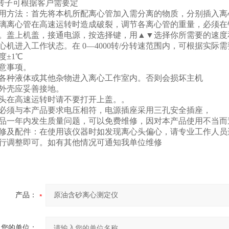
心转子可根据客户需要定
用方法：首先将本机所配离心管加入需分离的物质，分别插入离
璃离心管在高速运转时造成破裂，调节各离心管的重量，必须在铝合
。盖上机盖，接通电源，按选择键，用▲▼选择你所需要的速度
心机进入工作状态。在 0—4000转/分转速范围内，可根据实际需
度±1℃
意事项。
严禁各种液体或其他杂物进入离心工作室内。否则会损坏主机
仪器外壳应妥善接地。
离心头在高速运转时请不要打开上盖。。
电源必须与本产品要求电压相符，电源插座采用三孔安全插座，
本产品一年内发生质量问题，可以免费维修，因对本产品使用不当
修及配件：在使用该仪器时如发现离心头偏心，请专业工作人员
行调整即可。如有其他情况可通知我单位维修
产品：
您的单位：