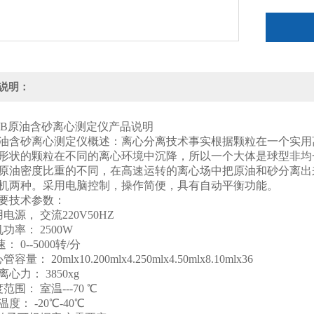
说明：
201B原油含砂离心测定仪产品说明
油含砂离心测定仪概述：离心分离技术事实根据颗粒在一个实用
形状的颗粒在不同的离心环境中沉降，所以一个大体是球型非均
原油密度比重的不同，在高速运转的离心场中把原油和砂分离出
机两种。采用电脑控制，操作简便，具有自动平衡功能。
要技术参数：
电源， 交流220V50HZ
功率： 2500W
： 0--5000转/分
容量： 20mlx10.200mlx4.250mlx4.50mlx8.10mlx36
对离心力： 3850xg
范围： 室温---70 ℃
温度： -20℃-40℃