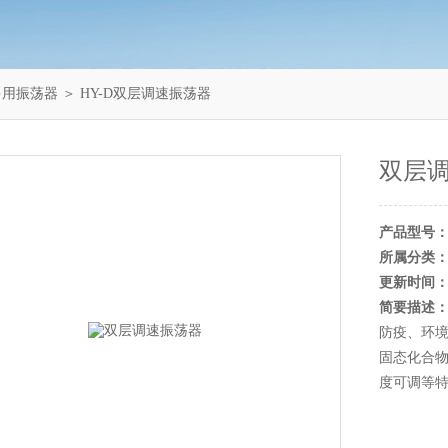
多用振荡器
＞ HY-D双层调速振荡器
双层
产品型号
所属分类
更新时间
简要描述
防疫、环
固态化合
度可调等