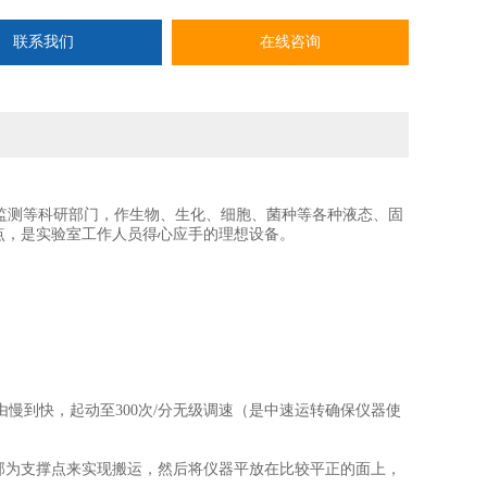
联系我们
在线咨询
监测等科研部门，作生物、生化、细胞、菌种等各种液态、固
点，是实验室工作人员得心应手的理想设备。
由慢到快，起动至300次/分无级调速（是中速运转确保仪器使
部为支撑点来实现搬运，然后将仪器平放在比较平正的面上，