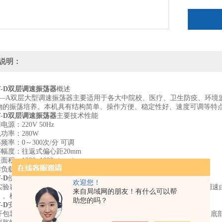
说明：
Y-D双层调速振荡器
概述
—
A双层
大型调速振荡器主要适用于各大中院校、医疗、卫生防疫、环境
物的振荡培养。本机具有结构简单、操作方便、稳定性好、速度可调等特
Y-D双层调速振荡器
主要技术性能
用电源：
220V 50Hz
机功率：
280W
荡频率：
0～300次/分 可调
幅度：往返式偏心距20mm
面积：1200×1000（mm）
负载：100Kg
-D
使用方法
欢迎您！
实验容器装夹到网具上，方可开机，开机前把调速旋钮旋至zui慢处，调速
来自局域网的朋友！有什么可以帮
）。机壳要妥善接地，不用时请关闭电源，以防不测。
助您的吗？
-D
安装说明
开包装箱将仪器取出，取时千万不能以托盘为支撑点，一定要以仪器的底