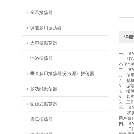
全温振荡器
调速多用振荡器
详细
大容量振荡器
一、
H
油浴振荡器
HY
态化合
二、
H
垂直多用振荡器/分液漏斗振荡器
1、
使
2、
整
3、
振
多功能振荡器
4、
振荡
5、
装夹
6、
工作
回旋式振荡器
三、
HY
将
用寿命
康氏振荡器
四、
HY
打