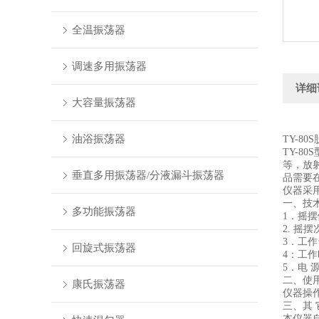
全温振荡器
调速多用振荡器
详细
大容量振荡器
油浴振荡器
TY-80
TY-
等，放
垂直多用振荡器/分液漏斗振荡器
品需要
仪器采
一、技
多功能振荡器
1．摇摆
2. 摇
3．工作
回旋式振荡器
4：工
5．电 源
二、使
康氏振荡器
仪器操
三、其 
本仪器