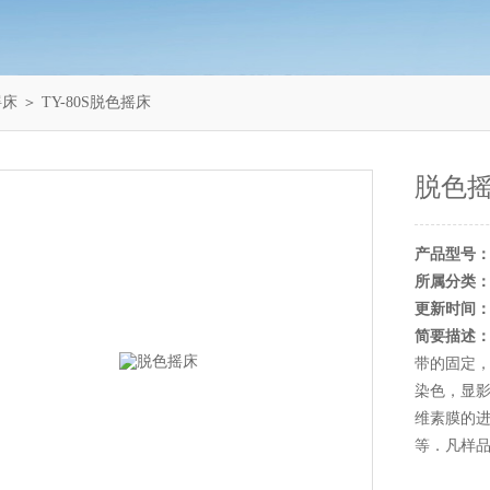
摇床
＞ TY-80S脱色摇床
脱色
产品型号
所属分类
更新时间
简要描述
带的固定
染色，显
维素膜的
等．凡样