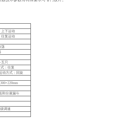
具，上下运动
具，往复运动
振荡
荡
斗五只
动方式：往复
制，运动方式：回旋
0×220mm
烧瓶和分液漏斗
无级调速