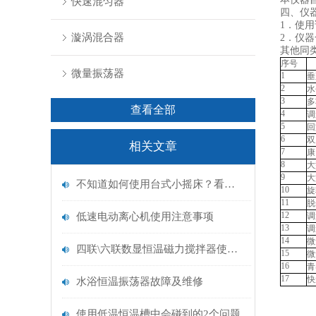
快速混匀器
四、仪
1．使
漩涡混合器
2．仪
其他同
序号
微量振荡器
1
垂
2
水
3
多
查看全部
4
调
5
回
6
双
相关文章
7
康
8
大
9
大
不知道如何使用台式小摇床？看这里
10
旋
11
脱
12
低速电动离心机使用注意事项
调
13
调
14
微
四联\六联数显恒温磁力搅拌器使用及维务
15
微
16
青
17
快
水浴恒温振荡器故障及维修
使用低温恒温槽中会碰到的2个问题