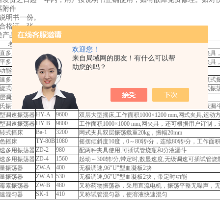
器附件
用说明书一份。
器合格证一张。
类产品：
名 称
型 号
单价
主 要 技 术 参 数
欢迎您！
HY-1
1980
直多用振荡器
振幅20mm,起动～300转/分,速度可调,带定时,网式夹
来自局域网的朋友！有什么可以帮
HY-2
980
平多用振荡器
振幅20mm,起动～300转/分,速度可调,带定时,网式夹
助您的吗？
HY-3
2800
功能振荡器
具有HY-1，HY-2双重功能，垂直,水平同时使用
HY-4
880
速多用振荡器
振幅20mm,起动～300转/分,速度可调,带定时,水平复式
HY-5
1560
旋式振荡器
振幅20mm,起动～300转/分,速度可调,带定时,回旋式振
HY-6
5200
层调速振荡器
振幅20mm,起动～300转/分,速度可调,带定时
KS
860
氏振荡器
振幅20mm,起动～300转/分,速度可调,带定时,夹分液漏
HY-A
9600
型调速振荡器
双层大型摇床,工作面积1000×1200 mm,网式夹具,运
HY-B
9800
型调速振荡器
工作面积1000×1000 mm,网夹具，还可根据用户订
Ba-1
3200
转式摇床
网式夹具双层振荡载重20kg，振幅20mm
TY-80B
1080
色摇床
摇摆倾斜度10度，0～80转/分，连续80转/分，工作面积30
ZD-2
980
速多用振荡器
配两种夹具使用,可插试管烧瓶和分液漏斗
ZD-4
1560
速多用振荡器
起动～300转/分,带定时,数显速度,无级调速可插试管
ZW-A
400
量振荡器
无极调速,96"U"型血凝板2块
ZW-A1
530
量振荡器
无极调速,96"U"型血凝板2块，带定时功能
ZW-B
480
霉素振荡器
又称药物振荡器，采用直流电机，振荡平整无噪声，
SK-1
410
速混匀器
又称试管混匀器，使溶液快速混匀