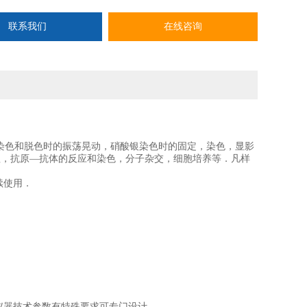
联系我们
在线咨询
蓝染色和脱色时的振荡晃动，硝酸银染色时的固定，染色，显影
理，抗原—抗体的反应和染色，分子杂交，细胞培养等．凡样
续使用．
仪器技术参数有特殊要求可专门设计。