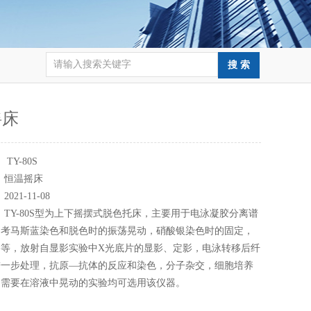
摇床
：
TY-80S
：
恒温摇床
：
2021-11-08
：
TY-80S型为上下摇摆式脱色托床，主要用于电泳凝胶分离谱
，考马斯蓝染色和脱色时的振荡晃动，硝酸银染色时的固定，
影等，放射自显影实验中X光底片的显影、定影，电泳转移后纤
进一步处理，抗原—抗体的反应和染色，分子杂交，细胞培养
品需要在溶液中晃动的实验均可选用该仪器。