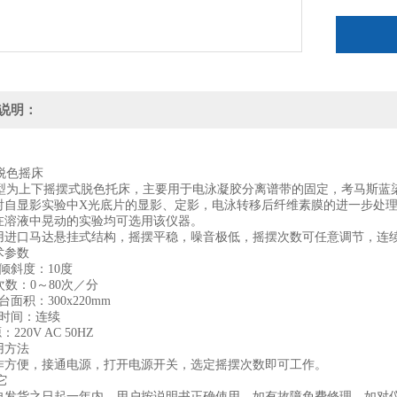
说明：
S脱色摇床
80S型为上下摇摆式脱色托床，主要用于电泳凝胶分离谱带的固定，考马斯
射自显影实验中X光底片的显影、定影，电泳转移后纤维素膜的进一步处
在溶液中晃动的实验均可选用该仪器。
用进口马达悬挂式结构，摇摆平稳，噪音极低，摇摆次数可任意调节，连
术参数
倾斜度：10度
摆次数：0～80次／分
台面积：300x220mm
作时间：连续
：220V AC 50HZ
用方法
作方便，接通电源，打开电源开关，选定摇摆次数即可工作。
它
自发货之日起一年内，用户按说明书正确使用，如有故障免费修理。如对