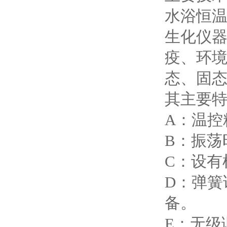
水浴恒
生化仪
疫、环
态、固
其主要
A：温控
B：振荡
C：设有
D：弹簧
备。
E：无级