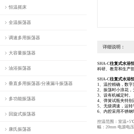
恒温摇床
全温振荡器
调速多用振荡器
详细说明：
大容量振荡器
SHA-C
往复式水浴
油浴振荡器
科研、教育和生产
SHA-C
往复式水浴
垂直多用振荡器/分液漏斗振荡器
1、温控精确，数字
2、振荡时小浪花，
3、设有机械定时。
多功能振荡器
4、弹簧试瓶夹特
5、无级调速，运转
6、内腔采用不锈钢
回旋式振荡器
控温范围：室温+5℃—9
幅：20mm 电源电压: 
康氏振荡器