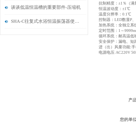
抗制精度：±1％（满
谈谈低温恒温槽的重要部件-压缩机
恒温波动度：±1℃
温度分辨率：0.1℃
控制器：LED数显P、
SHA-C往复式水浴恒温振荡器使用须知
加热系统：全独立系
定时范围：1～9999m
循环系统：耐高温低
安全保护：漏电、短
进（出）风量功能:
电源电压:AC220V 50
产
您的单