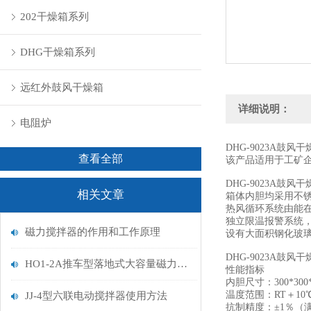
202干燥箱系列
DHG干燥箱系列
远红外鼓风干燥箱
详细说明：
电阻炉
DHG-9023A鼓风
查看全部
该产品适用于工矿
DHG-9023A鼓风
相关文章
箱体内胆均采用不
热风循环系统由能
独立限温报警系统
磁力搅拌器的作用和工作原理
设有大面积钢化玻
DHG-9023A鼓风
HO1-2A推车型落地式大容量磁力搅拌器使用方法
性能指标
内胆尺寸：300*300*
温度范围：RT＋10℃
JJ-4型六联电动搅拌器使用方法
抗制精度：±1％（