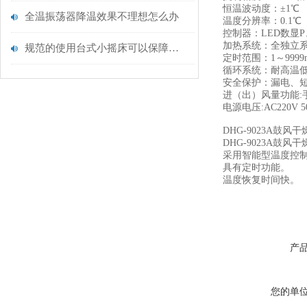
恒温波动度：±1℃
全温振荡器降温效果不理想怎么办
温度分辨率：0.1℃
控制器：LED数显P
加热系统：全独立
规范的使用台式小摇床可以保障其良好效果
定时范围：1～9999m
循环系统：耐高温低
安全保护：漏电、
进（出）风量功能:
电源电压:AC220V 5
DHG-9023A鼓风
DHG-9023A鼓风
采用智能型温度控
具有定时功能。
温度恢复时间快。
产
您的单