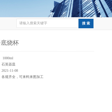
平底烧杯
：
1000ml
：
石英器皿
：
2021-11-08
：
各规齐全，可来料来图加工