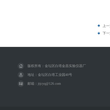
上一
下一
版权所有：金坛区白塔金昌实验仪器厂
地址：金坛区白塔工业园40号
邮箱：jtjcyq@126.com