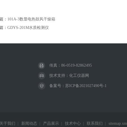
篇：
101A-3数显电热鼓风干燥箱
篇：
GDYS-201M水质检测仪
传真：86-0519-82862495
技术支持：
化工仪器网
备案号：
苏ICP备2021027490号-1
关于我们
|
新闻动态
|
产品展示
|
技术中心
|
联系我们
|
sitemap.xm