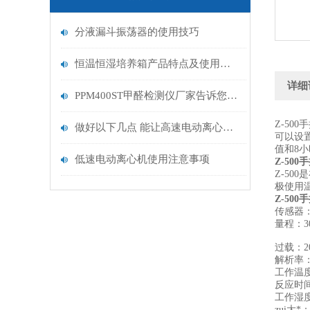
分液漏斗振荡器的使用技巧
恒温恒湿培养箱产品特点及使用说明
详细
PPM400ST甲醛检测仪厂家告诉您什么是甲醛
Z-50
做好以下几点 能让高速电动离心机使用更平稳
可以设
值和8
低速电动离心机使用注意事项
Z-50
Z-5
极使用
Z-50
传感器
量程：30
过载：20
解析率：0
工作温度
反应时间
工作湿度
zui大*