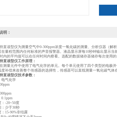
人电脑中
说明：
0手持直读型仪为测量空气中0-300ppm浓度一氧化碳的测量、分析仪器（解
置在量程范围内任何标准的声音报警器。液晶显示屏每10秒钟输出显示当前
小时内的平均值可以在任何时间内察看。选配的数据储存器储存每次使用
0手持直读型仪工作原理：
00是在测量元件中使用了电气化学的单元。每个单元使用了四个类型的电极
温度补偿来改善整个传感器的选择性，传感器可以直线测量一氧化碳气体
0手持直读型仪技术参数：
：电气化学
0ppm
00ppm
.1ppm
：-20~50度
：少于30秒
：15-90%非结露
：在0~40度情况下小于3ppm