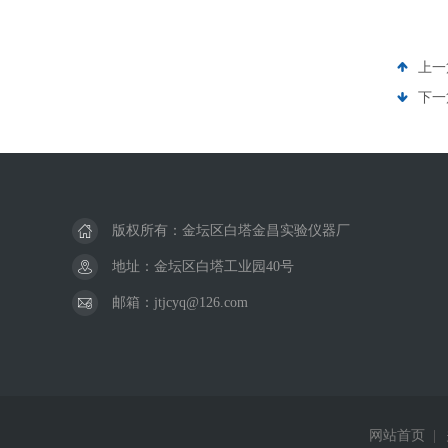
上一
下一
版权所有：金坛区白塔金昌实验仪器厂
地址：金坛区白塔工业园40号
邮箱：jtjcyq@126.com
网站首页
|