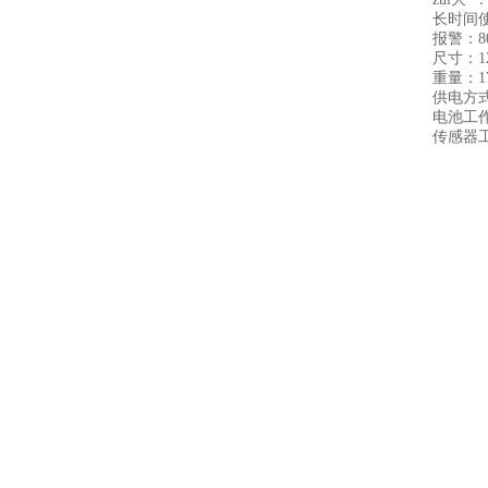
长时间
报警：8
尺寸：12
重量：1
供电方式
电池工作
传感器