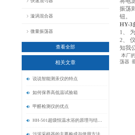
将电
快速混匀器
振荡
钮。
漩涡混合器
HY-3
微量振荡器
1、
2、
查看全部
知我
本厂的
荡器 
相关文章
说说智能测汞仪的特点
如何保养高低温试验箱
甲醛检测仪的优点
HH-501超级恒温水浴的原理与结构组成
污泥采样器的主要构成与使用方法