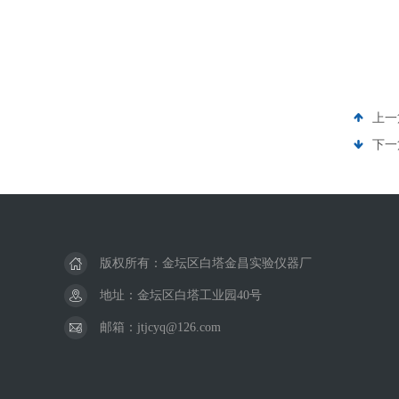
上一
下一
版权所有：金坛区白塔金昌实验仪器厂
地址：金坛区白塔工业园40号
邮箱：jtjcyq@126.com