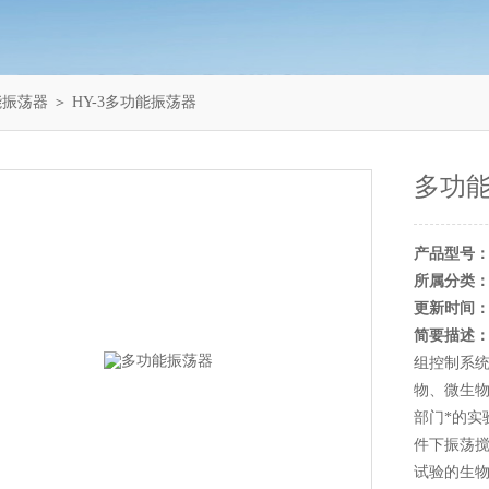
能振荡器
＞ HY-3多功能振荡器
多功
产品型号
所属分类
更新时间
简要描述
组控制系统
物、微生
部门*的实
件下振荡
试验的生