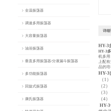
全温振荡器
调速多用振荡器
详细
大容量振荡器
HY-3
油浴振荡器
HY-3
机多用
垂直多用振荡器/分液漏斗振荡器
上配有
品的培
HY-3
多功能振荡器
（1）
（2）
回旋式振荡器
（3） 
（4）
康氏振荡器
HY-3