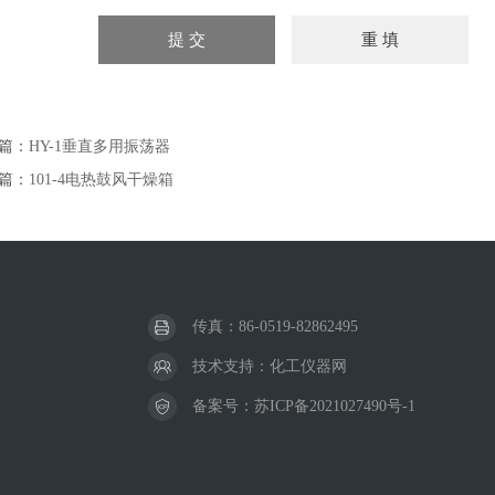
篇：
HY-1垂直多用振荡器
篇：
101-4电热鼓风干燥箱
传真：86-0519-82862495
技术支持：
化工仪器网
备案号：
苏ICP备2021027490号-1