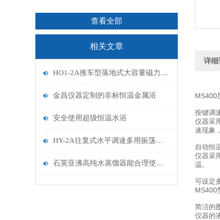
查看全部
相关文章
详细
HO1-2A推车型落地式大容量磁力搅拌器使用方法
金昌仪器定制的非标恒温金属浴
MS4
按键调
安全使用超级恒温水浴
仪器采
速现象
HY-2A往复式水平调速多用振荡器使用说明书
自动恒
仪器采
石英亚沸高纯水蒸馏器能合理使用能源
温。
可设定
MS40
简洁的
仪器的