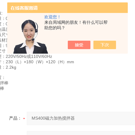
:
欢迎您！
：0~2000mL
来自局域网的朋友！有什么可以帮
：0~1250RPM
助您的吗？
温度：室温~400℃
尺寸：135（L）×135（W）mm
板材质：不锈钢
：999分钟
寸：30（L）×7（Dia.）mm
220V/50Hz或110V/60Hz
：230（L）×180（W）×120（H）mm
：2.2kg
置：
搅拌棒
探棒
产品：