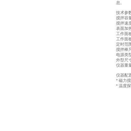
息。
技术参数
搅拌容量
搅拌速度
表面加热
工作面板
工作面
定时范围
搅拌棒尺
电源类型：
外型尺寸
仪器重量
仪器配
* 磁力
* 温度