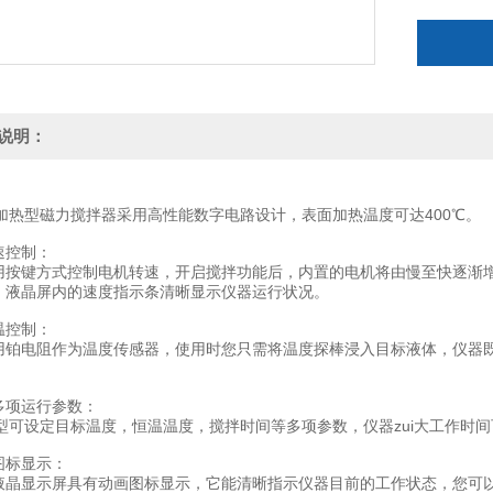
说明：
00加热型磁力搅拌器采用高性能数字电路设计，表面加热温度可达400℃。
速控制：
用按键方式控制电机转速，开启搅拌功能后，内置的电机将由慢至快逐渐
，液晶屏内的速度指示条清晰显示仪器运行状况。
温控制：
用铂电阻作为温度传感器，使用时您只需将温度探棒浸入目标液体，仪器
多项运行参数：
0型可设定目标温度，恒温温度，搅拌时间等多项参数，仪器zui大工作时间
图标显示：
液晶显示屏具有动画图标显示，它能清晰指示仪器目前的工作状态，您可