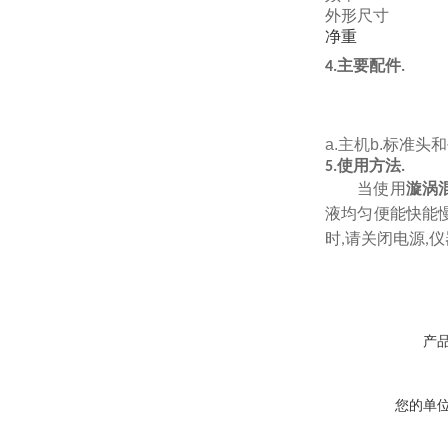
外形尺寸
净重
主要配件
4.
.
a.
主机
b.
标准头和
使用方法
5.
.
当使用
漩涡
液均匀便能快能
时
请关闭电源
仪
,
,
产
您的单