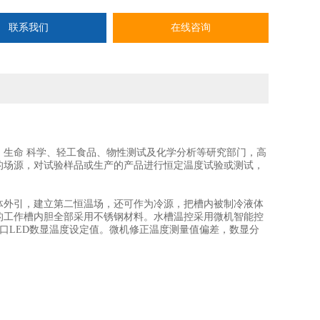
联系我们
在线咨询
生命 科学、轻工食品、物性测试及化学分析等研究部门，高
的场源，对试验样品或生产的产品进行恒定温度试验或测试，
体外引，建立第二恒温场，还可作为冷源，把槽内被制冷液体
的工作槽内胆全部采用不锈钢材料。水槽温控采用微机智能控
口
LED
数显温度设定值。微机修正温度测量值偏差，数显分