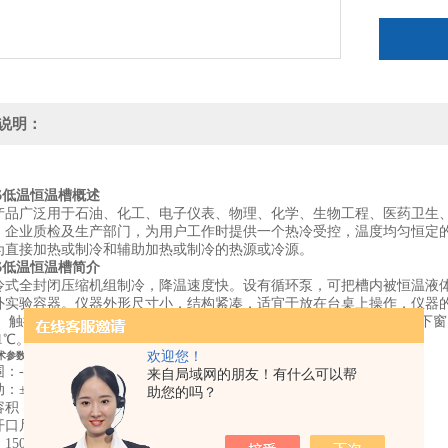
说明：
006低温恒温槽概述
产品广泛用于石油、化工、电子仪表、物理、化学、生物工程、医药卫生、
，企业质检及生产部门，为用户工作时提供一个热冷受控，温度均匀恒定
为直接加热或制冷和辅助加热或制冷的热源或冷源。
006低温恒温槽简介
冷式全封闭压缩机组制冷，降温速度快。设有循环泵，可把槽内被恒温液
外实验容器。仪器外形尺寸小，结构紧凑，适宜于放在台桌上操作，仪器
。 触摸软键快速设定温度，操作方便。上窗口
LED
数显温度测量值，下窗
1
℃。具有超温报警系统。
欢迎您！
术参数
-20-100℃
来自局域网的朋友！有什么可以帮
：±0.05℃
助您的吗？
：250×200×150mm
口尺寸：180×140mm
150mm